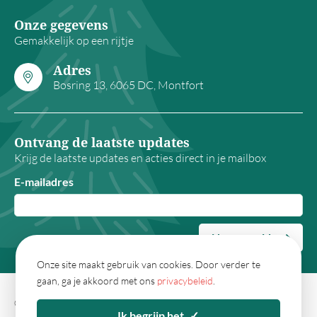
Onze gegevens
Gemakkelijk op een rijtje
Adres
Bosring 13, 6065 DC, Montfort
Ontvang de laatste updates
Krijg de laatste updates en acties direct in je mailbox
E-mailadres
Nu aanmelden
Onze site maakt gebruik van cookies. Door verder te
gaan, ga je akkoord met ons
privacybeleid
.
© 2026 - Kerstpakketwebshop.nl
Algemene
Ik begrijp het
✓