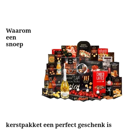
Alcoholvrij
Rituals
Origineel
Waarom
een
XL volume
snoep
Kerstgeschenken
Op artikel
Dekentje
Trolley
Grill
Vuurkorf
BBQ
kerstpakket een perfect geschenk is
Wok