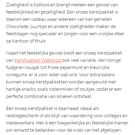
Tas
Zoetigheid is tijdloos en brengt meteen een gevoel van
feestelijkheid en gezelligheid. Een snoep kerstpakket is
Wellness
daarom een cadeau waar iedereen van kan genieten.
Chocolade, zuurtjes en andere zoetigheden maken de
Overig
feestdagen nog specialer en zorgen voor een vrolijke sfeer
Luxe
op kantoor of thuis.
Prijs 25 euro
Naast het feestelijke gevoel biedt een snoep kerstpakket
van
Kerstpakket Webshop
ook veel variatie. Van romige
Italiaans
fudge en nougat tot frisse pepermunt en kleurrijke
Tapas
winegums, er is voor ieder wat wils. Voor extra balans
Snijplank
kunnen snoep kerstpakketten worden aangevuld met
hartige snacks, zoals notenmixen of zoutjes, zodat er een
Mooie
perfecte combinatie van smaken ontstaat.
Eindejaarsgeschenken
Een snoep kerstpakket is daarnaast ideaal als
Kerstattenties
relatiegeschenk of als blijk van waardering voor collega’s en
medewerkers. Het is een toegankelijke en feestelijke manier
Aanbevolen
om iemand te bedanken voor de inzet van het afgelopen