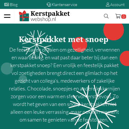
Blog
Klantenservice
Account
0
Terug
Kerstpakket met snoep
Kerstpakketten
De feestdagen draaien om gezelligheid, verwennen
Op prijs
en waardering, en wat past daar beter bij dan een
kerstpakket snoep? Een vrolijk en feestelijk pakket
00,00 - 5,00
vol zoetigheden brengt direct een glimlach op het
5,00 - 10,00
gezicht van collega’s, medewerkers of zakelijke
10,00 - 15,00
relaties. Chocolade, snoepjes en andere lekkernijen
15,00 - 20,00
zorgen voor een warm en sfeervol kerstgevoel. Zo
wordt het geven van een snoep kerstpakket niet
20,00 - 25,00
alleen een leuke verrassing, maar ook een moment
25,00 - 30,00
om samen te genieten van de feestdagen.
30,00 - 35,00