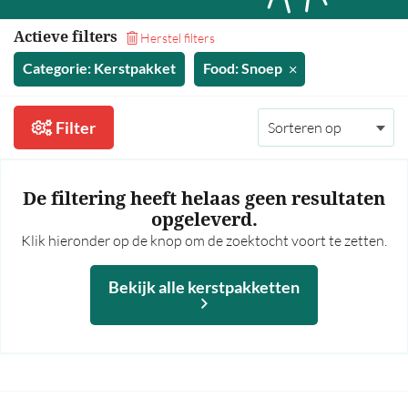
35,00 - 40,00
Actieve filters
Herstel filters
40,00 - 45,00
Categorie: Kerstpakket
Food: Snoep
45,00 - 50,00
50,00 - 55,00
Filter
55,00 - 60,00
60,00 en hoger
De filtering heeft helaas geen resultaten
Meer prijsfilters >
opgeleverd.
Klik hieronder op de knop om de zoektocht voort te zetten.
Bekijk alle kerstpakketten
Bekijk alle kerstpakketten
Op thema
Mannen
Vrouwen
Borrel