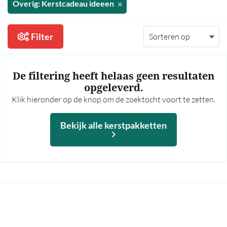
Overig: Kerstcadeau ideeen
35,00 - 40,00
40,00 - 45,00
Filter
45,00 - 50,00
50,00 - 55,00
De filtering heeft helaas geen resultaten
55,00 - 60,00
opgeleverd.
60,00 en hoger
Klik hieronder op de knop om de zoektocht voort te zetten.
Meer prijsfilters >
Bekijk alle kerstpakketten
Bekijk alle kerstpakketten
Op thema
Mannen
Vrouwen
Borrel