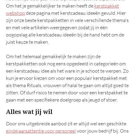
Tas
Om het je gemakkelijker te maken heeft de
kerstpakket
Wellness
webshop
deze pagina met kerstcadeau ideeën gevuld. Hier
zijn onze beste kerstpakketten in vele verschillende thema's
en met vele artikelen weergegeven zodat jij in één
Overig
oogopslag alle kerstcadeau ideeën bij de hand hebt om de
Luxe
juist keuze te maken.
Prijs 25 euro
Om het helemaal gemakkelijk te maken zijn de
Italiaans
kerstpakketten ook nog eens opgedeeld in categorieën om
een kerstcadeau idee als het ware in je schoot te werpen. Zo
Tapas
kun je ervoor kiezen om voor een populair kerstpakket met
Snijplank
als thema Rituals, vrouwen of halal te gaan om altijd goed te
Mooie
zitten. Of durf risico te nemen door voor een kerstpakket te
gaan met een specifiekere doelgroep als jeugd of stoer.
Eindejaarsgeschenken
Alles wat jij wil
Kerstattenties
Door ons uitgebreide aanbod zit er altijd wel een geschikte
Aanbevolen
eindejaarsattentie voor personeel
voor jouw bedrijf bij. Ons