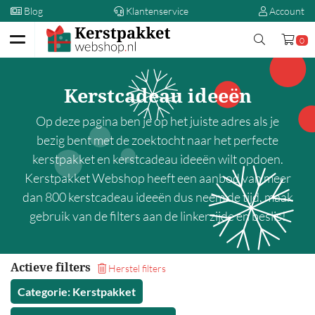
Blog
Klantenservice
Account
0
Terug
Kerstcadeau ideeën
Kerstpakketten
Op deze pagina ben je op het juiste adres als je
Op prijs
bezig bent met de zoektocht naar het perfecte
kerstpakket en kerstcadeau ideeën wilt opdoen.
00,00 - 5,00
Kerstpakket Webshop heeft een aanbod van meer
5,00 - 10,00
dan 800 kerstcadeau ideeën dus neem de tijd, maak
10,00 - 15,00
gebruik van de filters aan de linkerzijde en beslis!
15,00 - 20,00
20,00 - 25,00
Actieve filters
Herstel filters
25,00 - 30,00
Categorie: Kerstpakket
30,00 - 35,00