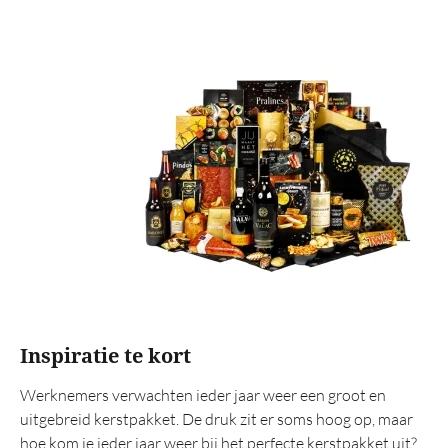
Alcoholvrij
Rituals
Origineel
XL volume
Kerstgeschenken
Op artikel
Dekentje
Trolley
Grill
Inspiratie te kort
Vuurkorf
BBQ
Werknemers verwachten ieder jaar weer een groot en
uitgebreid kerstpakket. De druk zit er soms hoog op, maar
Wok
hoe kom je ieder jaar weer bij het perfecte kerstpakket uit?