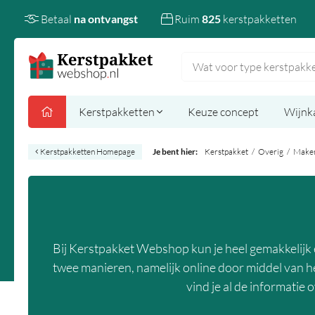
Betaal
na ontvangst
Ruim
825
kerstpakketten
Kerstpakketten
Keuze concept
Wijnk
Kerstpakketten Homepage
Je bent hier:
Kerstpakket
/
Overig
/
Make
Bij Kerstpakket Webshop kun je heel gemakkelijk 
twee manieren, namelijk online door middel van he
vind je al de informatie 