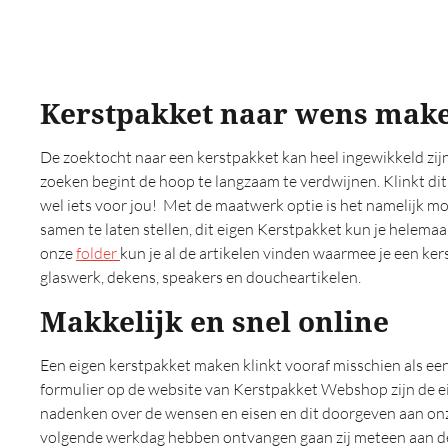
Op reis (0)
Origineel (0)
Oud hollands (0)
Outdoor (0)
Kerstpakket naar wens mak
Pannenkoeken (0)
Persoonlijk (0)
De zoektocht naar een kerstpakket kan heel ingewikkeld zijn,
Pizza (0)
zoeken begint de hoop te langzaam te verdwijnen. Klinkt d
Populaire (0)
wel iets voor jou! Met de maatwerk optie is het namelijk mo
Premium (0)
samen te laten stellen, dit eigen Kerstpakket kun je helemaa
Relax (0)
onze
folder
kun je al de artikelen vinden waarmee je een ke
Rituals (0)
glaswerk, dekens, speakers en doucheartikelen.
Speciaal (0)
Makkelijk en snel online
Sportieve (0)
Stoer (0)
Een eigen kerstpakket maken klinkt vooraf misschien als een t
Strand (0)
formulier op de website van Kerstpakket Webshop zijn de ei
Streekproducten (0)
nadenken over de wensen en eisen en dit doorgeven aan onze 
Tapas (0)
volgende werkdag hebben ontvangen gaan zij meteen aan de s