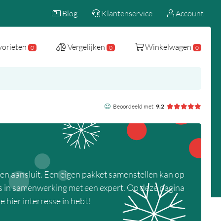
Blog
Klantenservice
Account
vorieten
Vergelijken
Winkelwagen
0
0
0
Beoordeeld met
9.2
en aansluit. Een eigen pakket samenstellen kan op
oms in samenwerking met een expert. Op deze pagina
e hier interresse in hebt!