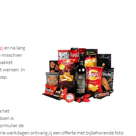
el
en na lang
p misschien
tpakket
nt wensen. In
oep,
a het
doen is
formulier de
rie werkdagen ontvang jij een offerte met bijbehorende foto