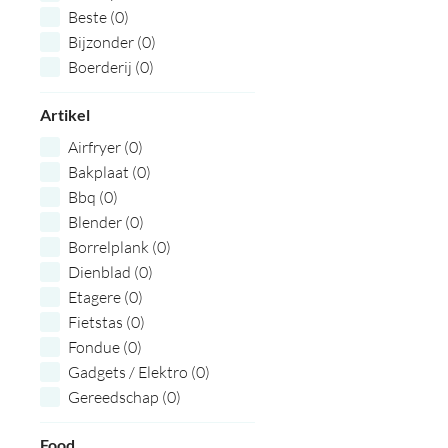
Beste (0)
Bijzonder (0)
Boerderij (0)
Boodschappen (0)
Artikel
Borrel (0)
Bourgondisch (0)
Airfryer (0)
Bouwvak (0)
Bakplaat (0)
Brievenbus (0)
Bbq (0)
Budget (0)
Blender (0)
Creatieve (0)
Borrelplank (0)
Doe het zelf (0)
Dienblad (0)
Eerlijk (0)
Etagere (0)
Eindejaarsgeschenk (0)
Fietstas (0)
Eropuit (0)
Fondue (0)
Exclusieve (0)
Gadgets / Elektro (0)
Fair Trade (0)
Gereedschap (0)
Familie (0)
Glaswerk (0)
Feestpakketten (0)
Food
Grill (0)