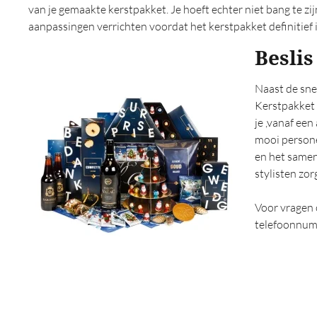
Technisch (0)
van je gemaakte kerstpakket. Je hoeft echter niet bang te zij
Traditioneel (0)
aanpassingen verrichten voordat het kerstpakket definitief i
Travel (0)
Beslis
Trendy (0)
Uniek (0)
Veel artikelen (0)
Naast de snel
Kerstpakket 
Vegan (0)
je ,vanaf ee
Verantwoord (0)
mooi persone
Verwen (0)
en het samen
Verzorging (0)
stylisten zor
Vitaliteit (0)
Voedsel (0)
Voor vragen 
Voor haar (0)
telefoonnumm
Voor hem (0)
Voordelig (0)
Vrouwen (0)
Warm gevoel (0)
Wellness (0)