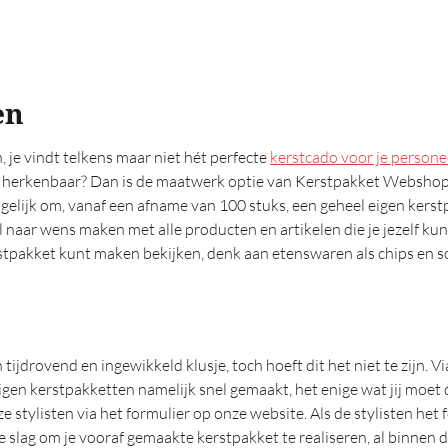
en
 je vindt telkens maar niet hét perfecte
kerstcado voor je persone
it herkenbaar? Dan is de maatwerk optie van Kerstpakket Websho
gelijk om, vanaf een afname van 100 stuks, een geheel eigen kers
l naar wens maken met alle producten en artikelen die je jezelf ku
rstpakket kunt maken bekijken, denk aan etenswaren als chips en s
ijdrovend en ingewikkeld klusje, toch hoeft dit het niet te zijn. Vi
gen kerstpakketten namelijk snel gemaakt, het enige wat jij moet 
stylisten via het formulier op onze website. Als de stylisten het 
lag om je vooraf gemaakte kerstpakket te realiseren, al binnen d