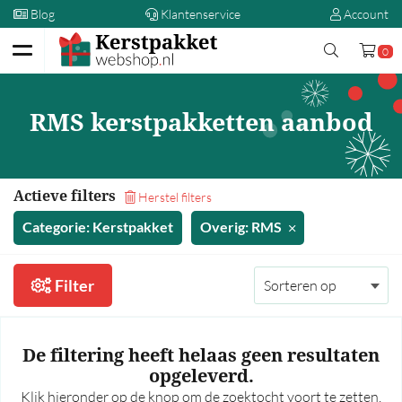
Blog
Klantenservice
Account
0
Terug
RMS kerstpakketten aanbod
Kerstpakketten
Op prijs
Actieve filters
Herstel filters
00,00 - 5,00
Categorie: Kerstpakket
Overig: RMS
5,00 - 10,00
10,00 - 15,00
Filter
15,00 - 20,00
20,00 - 25,00
De filtering heeft helaas geen resultaten
25,00 - 30,00
opgeleverd.
30,00 - 35,00
Klik hieronder op de knop om de zoektocht voort te zetten.