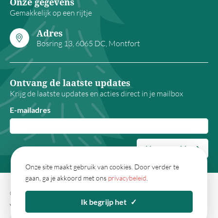
Onze gegevens
Alcoholvrij
Gemakkelijk op een rijtje
Rituals
Adres
Bosring 13, 6065 DC, Montfort
Origineel
XL volume
Kerstgeschenken
Ontvang de laatste updates
Krijg de laatste updates en acties direct in je mailbox
Op artikel
E-mailadres
Dekentje
Trolley
Nu aanmelden
Grill
Onze site maakt gebruik van cookies. Door verder te
Vuurkorf
gaan, ga je akkoord met ons
privacybeleid
.
BBQ
© 2026 - Kerstpakketwebshop.nl
Algemene
Ik begrijp het
✓
Wok
voorwaarden
Privacy
Sitemap