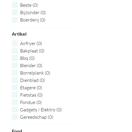
Beste (0)
Bijzonder (0)
Boerderij (0)
Boodschappen (0)
Artikel
Borrel (0)
Bourgondisch (0)
Airfryer (0)
Bouwvak (0)
Bakplaat (0)
Brievenbus (0)
Bbq (0)
Budget (0)
Blender (0)
Creatieve (0)
Borrelplank (0)
Doe het zelf (0)
Dienblad (0)
Eerlijk (0)
Etagere (0)
Eindejaarsgeschenk (0)
Fietstas (0)
Eropuit (0)
Fondue (0)
Exclusieve (0)
Gadgets / Elektro (0)
Fair Trade (0)
Gereedschap (0)
Familie (0)
Glaswerk (0)
Feestpakketten (0)
Food
Grill (0)