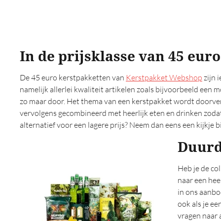
Op reis (0)
Origineel (0)
Oud hollands (0)
Outdoor (0)
In de prijsklasse van 45 euro
Pannenkoeken (0)
Persoonlijk (0)
De 45 euro kerstpakketten van
Kerstpakket Webshop
zijn 
Pizza (0)
namelijk allerlei kwaliteit artikelen zoals bijvoorbeeld een 
Populaire (0)
zo maar door. Het thema van een kerstpakket wordt doorvert
Premium (0)
vervolgens gecombineerd met heerlijk eten en drinken zodat 
Relax (0)
alternatief voor een lagere prijs? Neem dan eens een kijkje b
Rituals (0)
Duurd
Speciaal (0)
Sportieve (0)
Heb je de co
Stoer (0)
naar een hee
Strand (0)
in ons aanbo
Streekproducten (0)
ook als je ee
Tapas (0)
vragen naar 