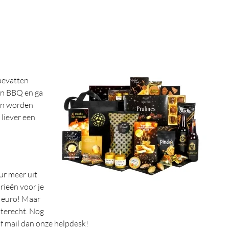
 bevatten
een BBQ en ga
len worden
 liever een
ur meer uit
rieën voor je
 euro! Maar
 terecht. Nog
of mail dan onze helpdesk!