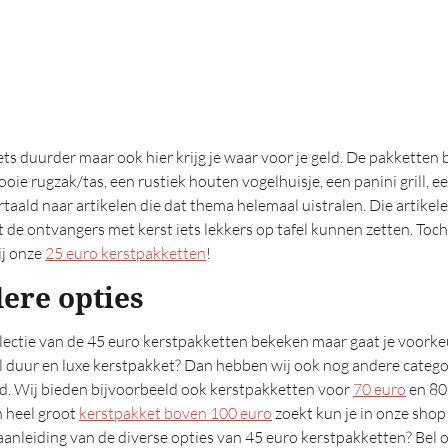
iets duurder maar ook hier krijg je waar voor je geld. De pakketten
mooie rugzak/tas, een rustiek houten vogelhuisje, een panini grill, 
aald naar artikelen die dat thema helemaal uistralen. Die artike
de ontvangers met kerst iets lekkers op tafel kunnen zetten. Toch
ij onze
25 euro kerstpakketten
!
ere opties
llectie van de 45 euro kerstpakketten bekeken maar gaat je voorke
l duur en luxe kerstpakket? Dan hebben wij ook nog andere catego
d. Wij bieden bijvoorbeeld ook kerstpakketten voor
70 euro
en 80
n heel groot
kerstpakket boven 100 euro
zoekt kun je in onze shop
aanleiding van de diverse opties van 45 euro kerstpakketten? Bel 