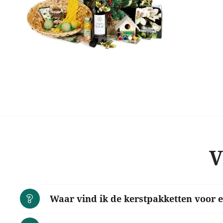
Technisch (0)
Traditioneel (0)
Travel (0)
Trendy (0)
Uniek (0)
Veel artikelen (0)
Vegan (0)
Verantwoord (0)
Verwen (0)
Verzorging (0)
Vitaliteit (0)
Voedsel (0)
V
Voor haar (0)
Voor hem (0)
Voordelig (0)
Vrouwen (0)
Waar vind ik de kerstpakketten voor 
Warm gevoel (0)
Wellness (0)