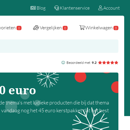
Blog
Klantenservice
Account
vorieten
Vergelijken
Winkelwagen
0
0
0
Beoordeeld met
9.2
50 euro
de thema's met ludieke producten die bij dat thema
es vandaag nog het 45 euro kerstpakket dat het best