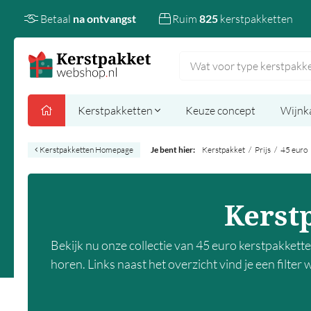
Betaal
na ontvangst
Ruim
825
kerstpakketten
Kerstpakketten
Keuze concept
Wijnk
Kerstpakketten Homepage
Je bent hier:
Kerstpakket
/
Prijs
/
45 euro
Kerstp
Bekijk nu onze collectie van 45 euro kerstpakkett
horen. Links naast het overzicht vind je een filte