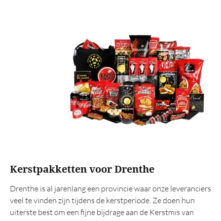
Alcoholvrij
Rituals
Origineel
XL volume
Kerstgeschenken
Op artikel
Dekentje
Trolley
Grill
Kerstpakketten voor Drenthe
Vuurkorf
Drenthe is al jarenlang een provincie waar onze leveranciers
BBQ
veel te vinden zijn tijdens de kerstperiode. Ze doen hun
Wok
uiterste best om een fijne bijdrage aan de Kerstmis van