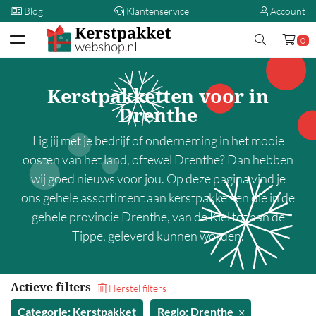
Blog
Klantenservice
Account
0
Terug
Kerstpakketten voor in
Kerstpakketten
Drenthe
Op prijs
Lig jij met je bedrijf of onderneming in het mooie
oosten van het land, oftewel Drenthe? Dan hebben
00,00 - 5,00
wij goed nieuws voor jou. Op deze pagina vind je
5,00 - 10,00
ons gehele assortiment aan kerstpakketten die in de
10,00 - 15,00
gehele provincie Drenthe, van de Kiel tot aan de
15,00 - 20,00
Tippe, geleverd kunnen worden.
20,00 - 25,00
25,00 - 30,00
Actieve filters
Herstel filters
30,00 - 35,00
Categorie: Kerstpakket
Regio: Drenthe