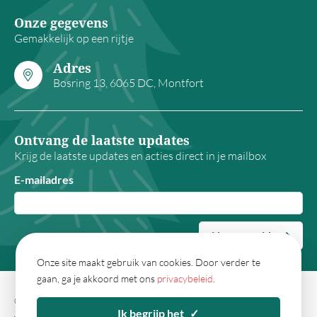
Onze gegevens
Gemakkelijk op een rijtje
Adres
Bosring 13, 6065 DC, Montfort
Ontvang de laatste updates
Krijg de laatste updates en acties direct in je mailbox
E-mailadres
Nu aanmelden
Onze site maakt gebruik van cookies. Door verder te
gaan, ga je akkoord met ons
privacybeleid
.
© 2026 - Kerstpakketwebshop.nl
Algemene
Ik begrijp het
✓