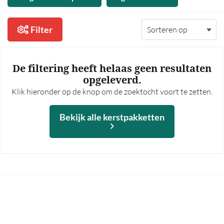
35,00 - 40,00
40,00 - 45,00
Filter
45,00 - 50,00
50,00 - 55,00
De filtering heeft helaas geen resultaten
55,00 - 60,00
opgeleverd.
Klik hieronder op de knop om de zoektocht voort te zetten.
60,00 en hoger
Meer prijsfilters >
Bekijk alle kerstpakketten
Bekijk alle kerstpakketten
Op thema
Mannen
Vrouwen
Borrel