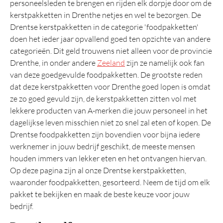
personeelsleden te brengen en rijden elk dorpje door om de
Tas
kerstpakketten in Drenthe netjes en wel te bezorgen. De
Wellness
Drentse kerstpakketten in de categorie 'foodpakketten'
doen het ieder jaar opvallend goed ten opzichte van andere
Overig
categorieën. Dit geld trouwens niet alleen voor de provincie
Drenthe, in onder andere
Zeeland
zijn ze namelijk ook fan
Luxe
van deze goedgevulde foodpakketten. De grootste reden
Prijs 25 euro
dat deze kerstpakketten voor Drenthe goed lopen is omdat
ze zo goed gevuld zijn, de kerstpakketten zitten vol met
Italiaans
lekkere producten van A-merken die jouw personeel in het
Tapas
dagelijkse leven misschien niet zo snel zal eten of kopen. De
Snijplank
Drentse foodpakketten zijn bovendien voor bijna iedere
werknemer in jouw bedrijf geschikt, de meeste mensen
Mooie
houden immers van lekker eten en het ontvangen hiervan.
Eindejaarsgeschenken
Op deze pagina zijn al onze Drentse kerstpakketten,
waaronder foodpakketten, gesorteerd. Neem de tijd om elk
Kerstattenties
pakket te bekijken en maak de beste keuze voor jouw
bedrijf.
Aanbevolen