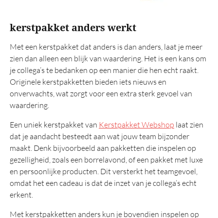
Tas
Wellness
kerstpakket anders werkt
Overig
Met een kerstpakket dat anders is dan anders, laat je meer
zien dan alleen een blijk van waardering. Het is een kans om
Luxe
je collega’s te bedanken op een manier die hen echt raakt.
Prijs 25 euro
Originele kerstpakketten bieden iets nieuws en
onverwachts, wat zorgt voor een extra sterk gevoel van
Italiaans
waardering.
Tapas
Een uniek kerstpakket van
Kerstpakket Webshop
laat zien
Snijplank
dat je aandacht besteedt aan wat jouw team bijzonder
Mooie
maakt. Denk bijvoorbeeld aan pakketten die inspelen op
gezelligheid, zoals een borrelavond, of een pakket met luxe
Eindejaarsgeschenken
en persoonlijke producten. Dit versterkt het teamgevoel,
Kerstattenties
omdat het een cadeau is dat de inzet van je collega’s echt
erkent.
Aanbevolen
Met kerstpakketten anders kun je bovendien inspelen op