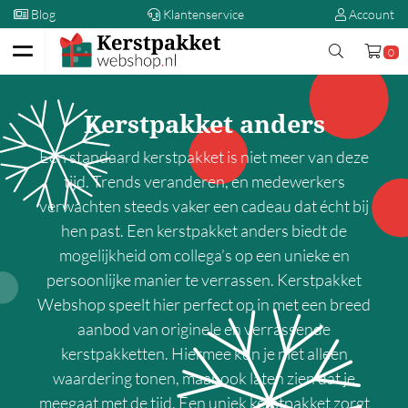
Blog
Klantenservice
Account
0
Terug
Kerstpakket anders
Kerstpakketten
Een standaard kerstpakket is niet meer van deze
Op prijs
tijd. Trends veranderen, en medewerkers
verwachten steeds vaker een cadeau dat écht bij
00,00 - 5,00
hen past. Een kerstpakket anders biedt de
5,00 - 10,00
mogelijkheid om collega’s op een unieke en
10,00 - 15,00
persoonlijke manier te verrassen. Kerstpakket
15,00 - 20,00
Webshop speelt hier perfect op in met een breed
aanbod van originele en verrassende
20,00 - 25,00
kerstpakketten. Hiermee kun je niet alleen
25,00 - 30,00
waardering tonen, maar ook laten zien dat je
30,00 - 35,00
meegaat met de tijd. Een uniek kerstpakket zorgt