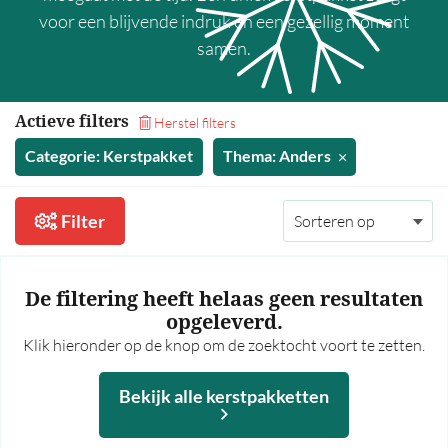
35,00 - 40,00
voor een blijvende indruk en een gezellig moment
samen.
40,00 - 45,00
45,00 - 50,00
50,00 - 55,00
Actieve filters
Herstel filters
55,00 - 60,00
Categorie: Kerstpakket
Thema: Anders
60,00 en hoger
Filter
Meer prijsfilters >
Bekijk alle kerstpakketten
De filtering heeft helaas geen resultaten
opgeleverd.
Op thema
Klik hieronder op de knop om de zoektocht voort te zetten.
Mannen
Bekijk alle kerstpakketten
Vrouwen
Borrel