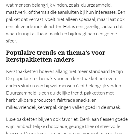
wat mensen belangrijk vinden, zoals duurzaamheid,
TOP 20
maatwerk, of thema’s die aansluiten bij hun interesses. Een
Belastingregels
pakket dat verrast, voelt niet alleen speciaal, maar laat ook
een blijvende indruk achter. Het is een gezellig cadeau dat
waardering tastbaar maakt en bijdraagt aan een goede
sfeer.
Populaire trends en thema’s voor
kerstpakketten anders
Kerstpakketten hoeven allang niet meer standaard te zijn.
De populairste thema’s voor een kerstpakket net even
anders sluiten aan bij wat mensen écht belangrijk vinden.
Duurzaamheid is een duidelijke trend, pakketten met
herbruikbare producten, fairtrade snacks, en
milieuvriendelijke verpakkingen vallen goed in de smaak.
Luxe pakketten blijven ook favoriet. Denk aan flessen goede
wijn, ambachtelijke chocolade, geurige thee of sfeervolle
kaarsen. Deze items zorgen voor een moment van rust en