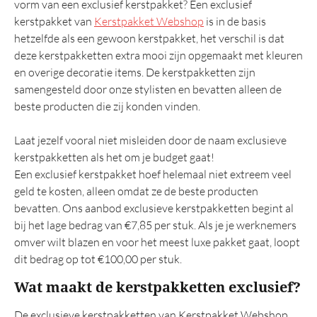
vorm van een exclusief kerstpakket? Een exclusief
Tas
kerstpakket van
Kerstpakket Webshop
is in de basis
Wellness
hetzelfde als een gewoon kerstpakket, het verschil is dat
deze kerstpakketten extra mooi zijn opgemaakt met kleuren
Overig
en overige decoratie items. De kerstpakketten zijn
samengesteld door onze stylisten en bevatten alleen de
Luxe
beste producten die zij konden vinden.
Prijs 25 euro
Laat jezelf vooral niet misleiden door de naam exclusieve
Italiaans
kerstpakketten als het om je budget gaat!
Tapas
Een exclusief kerstpakket hoef helemaal niet extreem veel
Snijplank
geld te kosten, alleen omdat ze de beste producten
bevatten. Ons aanbod exclusieve kerstpakketten begint al
Mooie
bij het lage bedrag van €7,85 per stuk. Als je je werknemers
Eindejaarsgeschenken
omver wilt blazen en voor het meest luxe pakket gaat, loopt
dit bedrag op tot €100,00 per stuk.
Kerstattenties
Wat maakt de kerstpakketten exclusief?
Aanbevolen
De exclusieve kerstpakketten van Kerstpakket Webshop