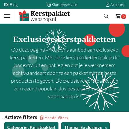
Blog
Klantenservice
Account
0
Terug
Exclusieve kerstpakketten
Kerstpakketten
Op deze pagina vind je ons aanbod aan exclusieve
Op prijs
kerstpakketten. Met deze kerstpakketten pak je dit
jaar extra uit en laat je zien dat je je werknemers
00,00 - 5,00
echt waardeert door ze een pakket met de beste
5,00 - 10,00
producten te geven. De exclusieve kerstpakketten
10,00 - 15,00
zijn razend populair, dus bestel snel voordat de
15,00 - 20,00
voorraad op is!
20,00 - 25,00
25,00 - 30,00
Actieve filters
Herstel filters
30,00 - 35,00
Categorie: Kerstpakket
Thema: Exclusieve