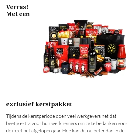
Verras!
Alcoholvrij
Met een
Rituals
Origineel
XL volume
Kerstgeschenken
Op artikel
Dekentje
Trolley
Grill
exclusief kerstpakket
Vuurkorf
Tijdens de kerstperiode doen veel werkgevers net dat
BBQ
beetje extra voor hun werknemers om ze te bedanken voor
Wok
de inzet het afgelopen jaar. Hoe kan dit nu beter dan in de