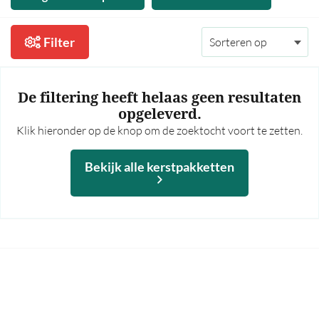
35,00 - 40,00
40,00 - 45,00
Filter
45,00 - 50,00
50,00 - 55,00
De filtering heeft helaas geen resultaten
55,00 - 60,00
opgeleverd.
Klik hieronder op de knop om de zoektocht voort te zetten.
60,00 en hoger
Meer prijsfilters >
Bekijk alle kerstpakketten
Bekijk alle kerstpakketten
Op thema
Mannen
Vrouwen
Borrel