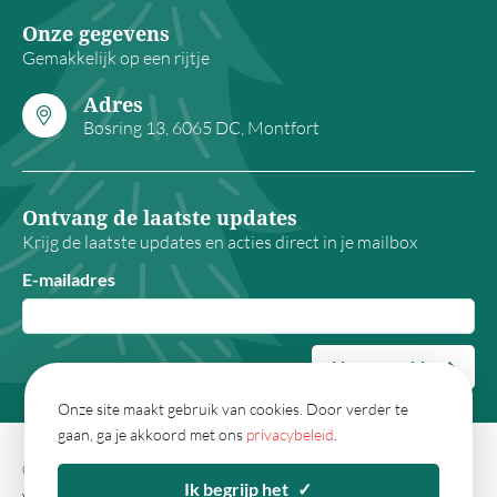
Onze gegevens
Gemakkelijk op een rijtje
Adres
Bosring 13, 6065 DC, Montfort
Ontvang de laatste updates
Krijg de laatste updates en acties direct in je mailbox
E-mailadres
Nu aanmelden
Onze site maakt gebruik van cookies. Door verder te
gaan, ga je akkoord met ons
privacybeleid
.
© 2026 - Kerstpakketwebshop.nl
Algemene
Ik begrijp het
✓
voorwaarden
Privacy
Sitemap