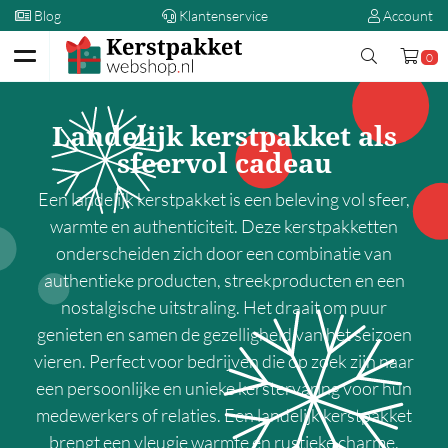
Blog
Klantenservice
Account
0
Terug
Landelijk kerstpakket als
Kerstpakketten
sfeervol cadeau
Op prijs
Een landelijk kerstpakket is een beleving vol sfeer,
warmte en authenticiteit. Deze kerstpakketten
00,00 - 5,00
onderscheiden zich door een combinatie van
5,00 - 10,00
authentieke producten, streekproducten en een
10,00 - 15,00
nostalgische uitstraling. Het draait om puur
15,00 - 20,00
genieten en samen de gezelligheid van het seizoen
vieren. Perfect voor bedrijven die op zoek zijn naar
20,00 - 25,00
een persoonlijke en unieke kerstervaring voor hun
25,00 - 30,00
medewerkers of relaties. Een landelijk kerstpakket
30,00 - 35,00
brengt een vleugje warmte en rustieke charme.