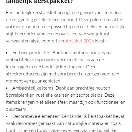
landelijk kerstpakket?
Tas
Wellness
Een landelijk kerstpakket brengt een gevoel van sfeer door
de zorgvuldig geselecteerde inhoud. Deze pakketten zitten
vol met producten die passen bij een rustieke en natuurlijke
Overig
stijl. Hieronder vind je een overzicht van wat je kunt
Luxe
verwachten als je voor dit
kerstpakket 2026
kiest:
Prijs 25 euro
Eetbare producten: Bonbons, muffins, nootjes en
Italiaans
ambachtelijke tapenades vormen de basis van de
lekkernijen in een landelijk kerstpakket. Deze
Tapas
streekproducten zijn met zorg bereid en zorgen voor een
Snijplank
moment van puur genieten.
Ambachtelijke items: Denk aan prachtige houten
Mooie
borrelplanken, rustieke kaarsen en zachte plaids. Deze
Eindejaarsgeschenken
items brengen niet alleen sfeer, maar zijn ook functioneel en
duurzaam.
Kerstattenties
Decoratieve elementen: Een landelijk kerstpakket bevat
vaak decoraties gemaakt van natuurlijke materialen zoals
Aanbevolen
hout, linnen en touw. Deze geven een warme, huiselijke