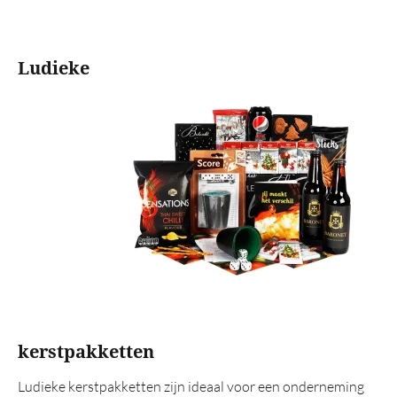
Alcoholvrij
Rituals
Ludieke
Origineel
XL volume
Kerstgeschenken
Op artikel
Dekentje
Trolley
Grill
Vuurkorf
BBQ
kerstpakketten
Wok
Ludieke kerstpakketten zijn ideaal voor een onderneming