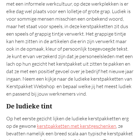
Tas
met een informele werkcultuur, op deze werkplekken is er
elke dag wel plaats voor een lolletje of grote grap. Ludiek is
Wellness
voor sommige mensen misschien een onbekend woord,
maar het staat voor speels, in deze kerstpakketten zit dus
Overig
een speels of grappig tintje verwerkt. Het grappige tintje
kan hem zitten in de artikelen die erin zijn verwerkt maar
Luxe
ook in de opmaak, kleur of persoonlijk toegevoegde tekst.
Prijs 25 euro
Je kunt ervan verzekerd zijn dat je personeelsleden met een
Italiaans
lach op hun gezicht het kerstpakket uit zitten te pakken en
dat ze met een positief gevoel over je bedrijf het nieuwe jaar
Tapas
ingaan. Neem een kijkje naar de ludieke kerstpakketten van
Snijplank
Kerstpakket Webshop en bepaal welke jij het meest ludiek
en passend bij jouw werknemers vind.
Mooie
De ludieke tint
Eindejaarsgeschenken
Kerstattenties
Op het eerste gezicht lijken de ludieke kerstpakketten erg
op de gewone
kerstpakketten met kerstgeschenken
, ze
Aanbevolen
bevatten namelijk een breed scala aan typische kerstpakket