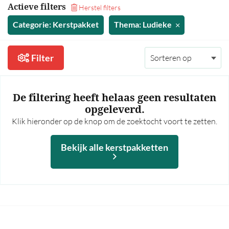
Actieve filters
Herstel filters
35,00 - 40,00
Categorie: Kerstpakket
Thema: Ludieke
40,00 - 45,00
45,00 - 50,00
Filter
50,00 - 55,00
55,00 - 60,00
De filtering heeft helaas geen resultaten
60,00 en hoger
opgeleverd.
Meer prijsfilters >
Klik hieronder op de knop om de zoektocht voort te zetten.
Bekijk alle kerstpakketten
Bekijk alle kerstpakketten
Op thema
Mannen
Vrouwen
Borrel