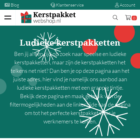
Blog
Klantenservice
Account
0
Terug
Ludieke kerstpakketten
Kerstpakketten
Ben jij al een tijd op zoek naar speelse en ludieke
Op prijs
kerstpakketten, maar zijn de kerstpakketten het
telkens net niet? Dan ben je op deze pagina aan het
00,00 - 5,00
juiste adres, hier vind je namelijk ons aanbod aan
5,00 - 10,00
ludieke kerstpakketten met een grappig tintje.
10,00 - 15,00
Bekijk deze pagina en maak gebruik van de
15,00 - 20,00
filtermogelijkheden aan de linkerzijde van de pagina
om tot het perfecte kerstpakket voor je
20,00 - 25,00
werknemers te komen.
25,00 - 30,00
30,00 - 35,00