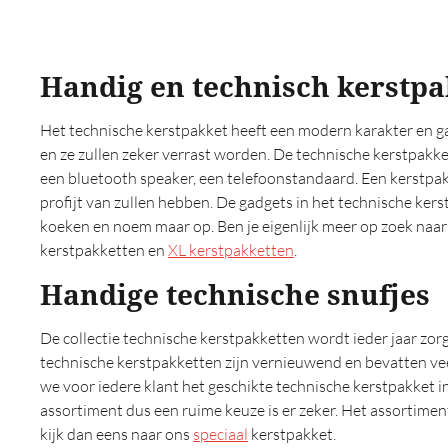
Origineel (0)
Oud hollands (0)
Outdoor (0)
Handig en technisch kerstpa
Pannenkoeken (0)
Persoonlijk (0)
Het technische kerstpakket heeft een modern karakter en gaa
Pizza (0)
en ze zullen zeker verrast worden. De technische kerstpakk
Populaire (0)
een bluetooth speaker, een telefoonstandaard. Een kerstpak
Premium (0)
profijt van zullen hebben. De gadgets in het technische kers
Relax (0)
koeken en noem maar op. Ben je eigenlijk meer op zoek naar 
Rituals (0)
kerstpakketten en
XL kerstpakketten
.
Speciaal (0)
Handige technische snufjes
Sportieve (0)
Stoer (0)
De collectie technische kerstpakketten wordt ieder jaar zo
Strand (0)
technische kerstpakketten zijn vernieuwend en bevatten vee
Streekproducten (0)
we voor iedere klant het geschikte technische kerstpakket i
Tapas (0)
assortiment dus een ruime keuze is er zeker. Het assortiment
Technisch (0)
kijk dan eens naar ons
speciaal
kerstpakket.
Traditioneel (0)