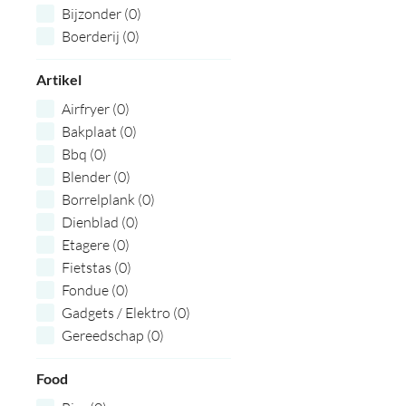
Bijzonder (0)
Boerderij (0)
Boodschappen (0)
Artikel
Borrel (0)
Bourgondisch (0)
Airfryer (0)
Bouwvak (0)
Bakplaat (0)
Brievenbus (0)
Bbq (0)
Budget (0)
Blender (0)
Creatieve (0)
Borrelplank (0)
Doe het zelf (0)
Dienblad (0)
Eerlijk (0)
Etagere (0)
Eindejaarsgeschenk (0)
Fietstas (0)
Eropuit (0)
Fondue (0)
Exclusieve (0)
Gadgets / Elektro (0)
Fair Trade (0)
Gereedschap (0)
Familie (0)
Glaswerk (0)
Feestpakketten (0)
Food
Grill (0)
Film (0)
Handdoeken (0)