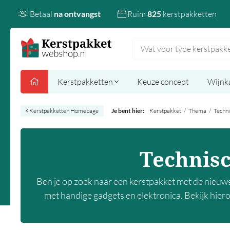
Betaal
na ontvangst
Ruim
825
kerstpakketten
Kerstpakketten
Keuze concept
Wijnk
Kerstpakketten Homepage
Je bent hier:
Kerstpakket
/
Thema
/
Techni
Technisc
Ben je op zoek naar een kerstpakket met de nieuwst
met handige gadgets en elektronica. Bekijk hiero