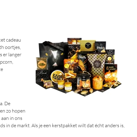
kket cadeau
h oortjes,
 er langer
opcorn,
te
a. De
 en zo hopen
 aan in ons
in de markt. Als je een kerstpakket wilt dat écht anders is,