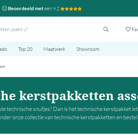
Beoordeeld met
een 9.2
Fa
ado
Top 20
Maatwerk
Showroom
sch
he kerstpakketten as
e technische snufjes? Dan is het technische kerstpakket iet
nder onze collectie van technische kerstpakketten en bestel 