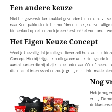
Een andere keuze
Travel (0)
Trendy (0)
Uniek (0)
Niet het gewenste kerstpakket gevonden tussen de diverse 
naar Kerstpakketten in het hoofdmenu en kijk de voltallige c
Veel artikelen (0)
binnenkort op reis en zoek je een kerstpakket voor onderweg
Vegan (0)
Verantwoord (0)
Het Eigen Keuze Concept
Verwen (0)
Verzorging (0)
Weet je toevallig dat je collega's liever zelf hun cadeaus ki
Vitaliteit (0)
Concept. Hierbij krijgt elke collega een unieke inlogcode 
Voedsel (0)
aantal punten die hij of zij kan besteden aan één of meerder
Voor haar (0)
dit concept interessant en zou je graag meer informatie hi
Voor hem (0)
Nog v
Voordelig (0)
Vrouwen (0)
Heb je nog v
Warm gevoel (0)
vraag. De me
Wellness (0)
de klantenser
Winter (0)