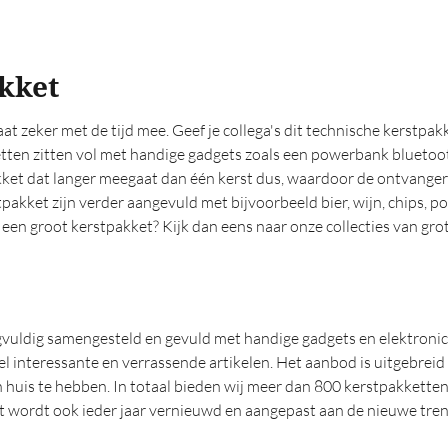
kket
t zeker met de tijd mee. Geef je collega's dit technische kerstpa
etten zitten vol met handige gadgets zoals een powerbank bluetoot
ket dat langer meegaat dan één kerst dus, waardoor de ontvangers
tpakket zijn verder aangevuld met bijvoorbeeld bier, wijn, chips, p
een groot kerstpakket? Kijk dan eens naar onze collecties van gro
rgvuldig samengesteld en gevuld met handige gadgets en elektronic
l interessante en verrassende artikelen. Het aanbod is uitgebreid
n huis te hebben. In totaal bieden wij meer dan 800 kerstpakketten
 wordt ook ieder jaar vernieuwd en aangepast aan de nieuwe trends 