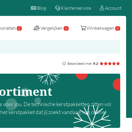
Blog
Klantenservice
Account
vorieten
Vergelijken
Winkelwagen
0
0
0
Beoordeeld met
9.2
sortiment
s voor jou. De technische kerstpakketten zitten vol
het kerstpakket dat jij zoekt vandaag nog online!